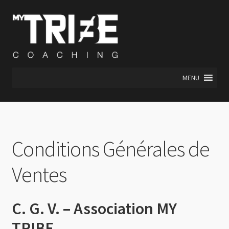
Aller
Aller
à
au
la
contenu
navigation
MENU
Conditions Générales de
Ventes
C. G. V. – Association MY
TRIBE