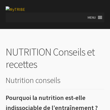
Aller
Aller
à
au
MENU
la
contenu
navigation
NUTRITION Conseils et
recettes
Nutrition conseils
Pourquoi la nutrition est-elle
indissociable de l’entraînement ?