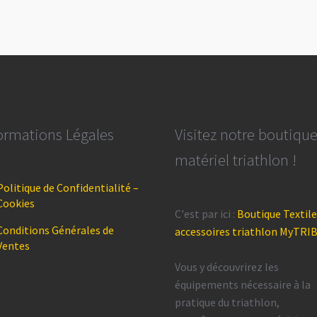
ormations Légales
Visitez notre boutiqu
matériel triathlon !
Politique de Confidentialité –
Cookies
C'est par ici :
Boutique Textile
Conditions Générales de
accessoires triathlon MyTRI
Ventes
Vous y découvrirez les
équipements nécessaire à la
pratique du triathlon,