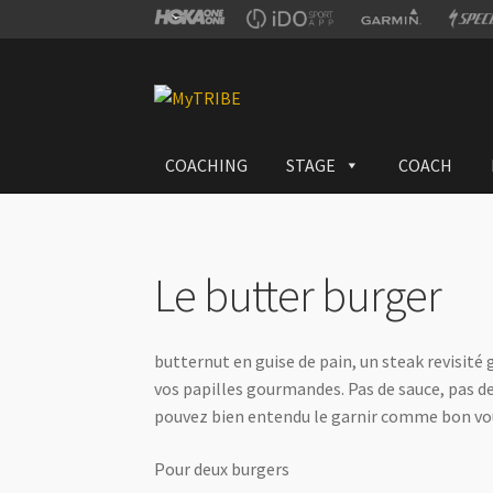
Aller
Aller
à
au
la
contenu
COACHING
STAGE
COACH
navigation
Le butter burger
butternut en guise de pain, un steak revisité
vos papilles gourmandes. Pas de sauce, pas de
pouvez bien entendu le garnir comme bon vous
Pour deux burgers