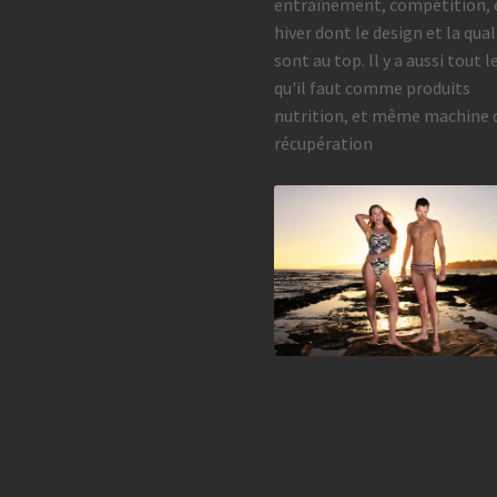
entraînement, compétition, 
hiver dont le design et la qual
sont au top. Il y a aussi tout l
qu'il faut comme produits
nutrition, et même machine 
récupération