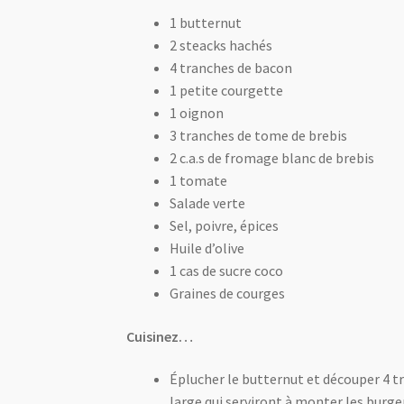
1 butternut
2 steacks hachés
4 tranches de bacon
1 petite courgette
1 oignon
3 tranches de tome de brebis
2 c.a.s de fromage blanc de brebis
1 tomate
Salade verte
Sel, poivre, épices
Huile d’olive
1 cas de sucre coco
Graines de courges
Cuisinez…
Éplucher le butternut et découper 4 t
large qui serviront à monter les burge