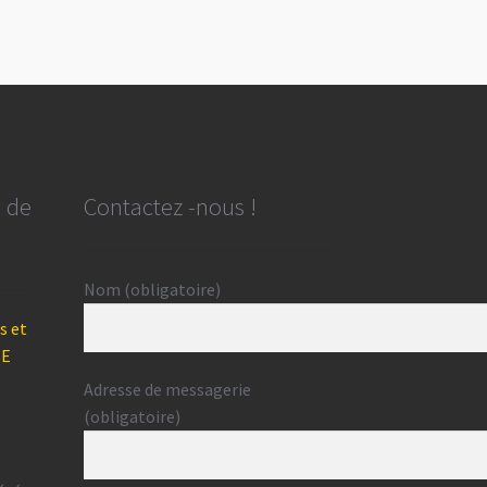
e de
Contactez -nous !
Nom (obligatoire)
s et
BE
Adresse de messagerie
(obligatoire)