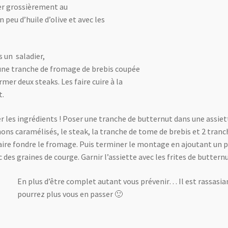
ser grossièrement au
n peu d’huile d’olive et avec les
 un saladier,
u’une tranche de fromage de brebis coupée
er deux steaks. Les faire cuire à la
t.
er les ingrédients ! Poser une tranche de butternut dans une assiet
ons caramélisés, le steak, la tranche de tome de brebis et 2 tranch
faire fondre le fromage. Puis terminer le montage en ajoutant un
 des graines de courge. Garnir l’assiette avec les frites de butternu
En plus d’être complet autant vous prévenir… Il est rassasian
pourrez plus vous en passer 🙂