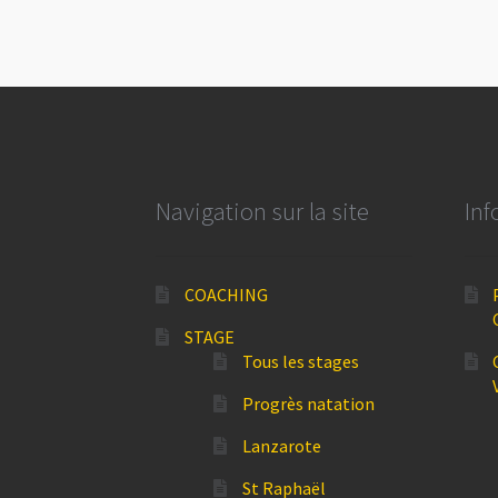
Navigation sur la site
Inf
COACHING
STAGE
Tous les stages
Progrès natation
Lanzarote
St Raphaël