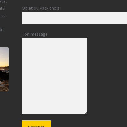
été,
Objet ou Pack choisi
ité
e ce
de
Ton message