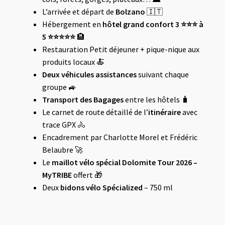
L’arrivée et départ de
Bolzano
🇮🇹
Hébergement en
hôtel grand confort 3 ⭐️
⭐️
⭐️ à
5 ⭐️⭐️⭐️⭐️⭐️
🏨
Restauration Petit déjeuner + pique-nique aux
produits locaux 🍝
Deux véhicules assistances
suivant chaque
groupe 🚙
Transport des Bagages
entre les hôtels 🧳
Le carnet de route détaillé de l’
itinéraire
avec
trace GPX 🚴
Encadrement par Charlotte Morel et Frédéric
Belaubre 🚀
Le
maillot vélo spécial Dolomite Tour 2026 –
MyTRIBE
offert 🎁
Deux
bidons vélo Spécialized
– 750 ml