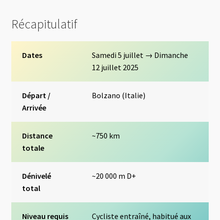
Récapitulatif
Dates
Samedi 5 juillet → Dimanche
12 juillet 2025
Départ /
Bolzano (Italie)
Arrivée
Distance
~750 km
totale
Dénivelé
~20 000 m D+
total
Niveau requis
Cycliste entraîné, habitué aux