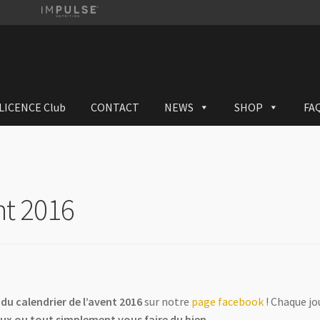
LICENCE Club
CONTACT
NEWS
SHOP
FA
nt 2016
 du calendrier de l’avent 2016
sur notre
page facebook
! Chaque jou
ux ou tout simplement vous faire du bien
.