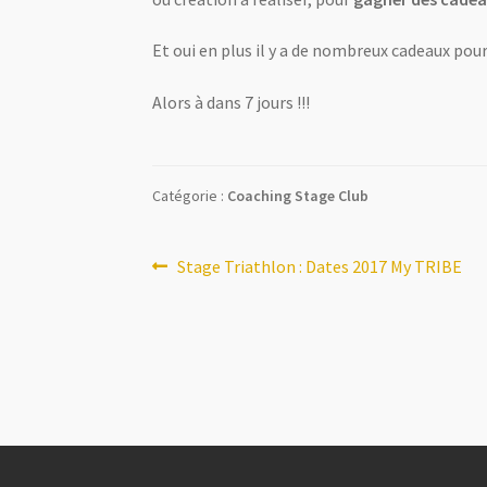
Et oui en plus il y a de nombreux cadeaux pour
Alors à dans 7 jours !!!
Catégorie :
Coaching Stage Club
Navigation
Article
Stage Triathlon : Dates 2017 My TRIBE
précédent :
de
l’article