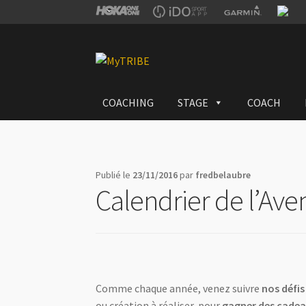
Aller
Aller
à
au
la
contenu
COACHING
STAGE
COACH
navigation
Publié le
23/11/2016
par
fredbelaubre
Calendrier de l’Ave
Comme chaque année, venez suivre
nos défis
ou création à réaliser, pour
gagner des cadea