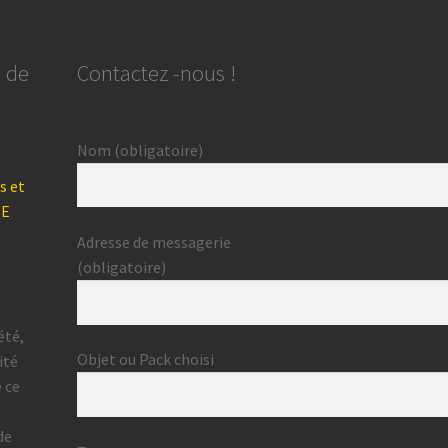
e de
Contactez -nous !
Nom (obligatoire)
s et
BE
Adresse de messagerie
(obligatoire)
été,
Objet ou Pack choisi
ité
e ce
de