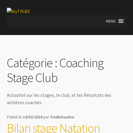
Aller
Aller
à
au
MENU
la
contenu
navigation
Catégorie :
Coaching
Stage Club
Actualité sur les stages, le club, et les Résultats des
athlètes coachés
Publié le
14/02/2018
par
fredbelaubre
Bilan stage Natation