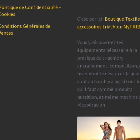
Politique de Confidentialité –
Cookies
C'est par ici :
Boutique Textile
Conditions Générales de
accessoires triathlon MyTRI
Ventes
Vous y découvrirez les
équipements nécessaire à la
pratique du triathlon,
entraînement, compétition, 
hiver dont le design et la qual
sont au top. Il y a aussi tout l
qu'il faut comme produits
nutrition, et même machine 
récupération