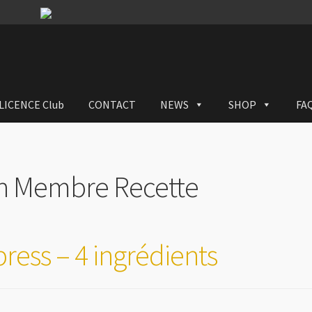
LICENCE Club
CONTACT
NEWS
SHOP
FA
on Membre Recette
ress – 4 ingrédients