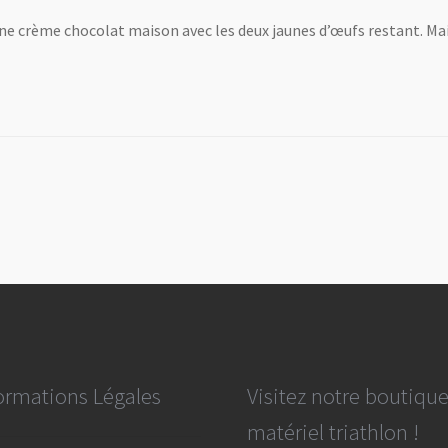
ne crème chocolat maison avec les deux jaunes d’œufs restant. Mai
ormations Légales
Visitez notre boutiqu
matériel triathlon !