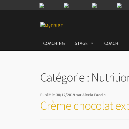
Aller
Aller
à
au
la
contenu
COACHING
STAGE
COACH
navigation
Catégorie :
Nutriti
Publié le
30/12/2019
par
Alexia Faccin
Crème chocolat exp