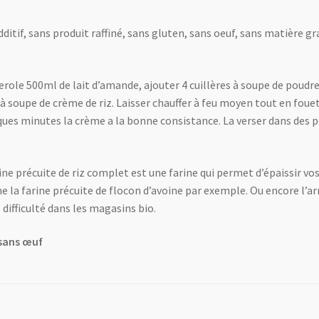
itif, sans produit raffiné, sans gluten, sans oeuf, sans matière g
role 500ml de lait d’amande, ajouter 4 cuillères à soupe de poudre 
 à soupe de crème de riz. Laisser chauffer à feu moyen tout en foue
ques minutes la crème a la bonne consistance. La verser dans des pots
ine précuite de riz complet est une farine qui permet d’épaissir vo
 la farine précuite de flocon d’avoine par exemple. Ou encore l’ar
 difficulté dans les magasins bio.
 sans œuf