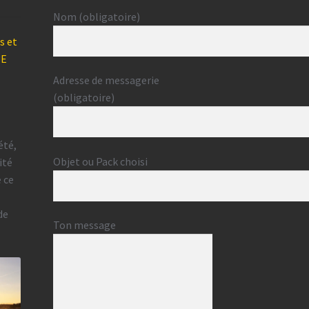
Nom (obligatoire)
s et
BE
Adresse de messagerie
(obligatoire)
été,
Objet ou Pack choisi
ité
e ce
de
Ton message