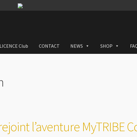
LICENCE Club
CONTACT
NEWS
SHOP
FA
n
rejoint l’aventure MyTRIBE C