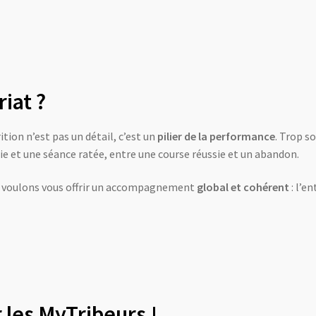
iat ?
ition n’est pas un détail, c’est un
pilier de la performance
. Trop s
tie et une séance ratée, entre une course réussie et un abandon.
s voulons vous offrir un accompagnement
global et cohérent
: l’e
r les MyTribeurs !