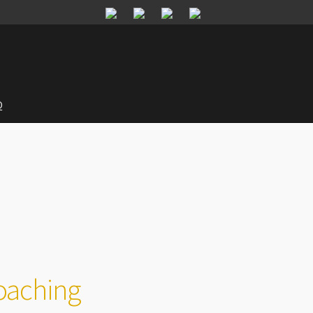
Q
oaching