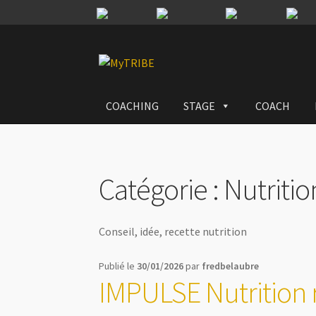
Aller
Aller
à
au
la
contenu
COACHING
STAGE
COACH
navigation
Catégorie :
Nutritio
Conseil, idée, recette nutrition
Publié le
30/01/2026
par
fredbelaubre
IMPULSE Nutrition 